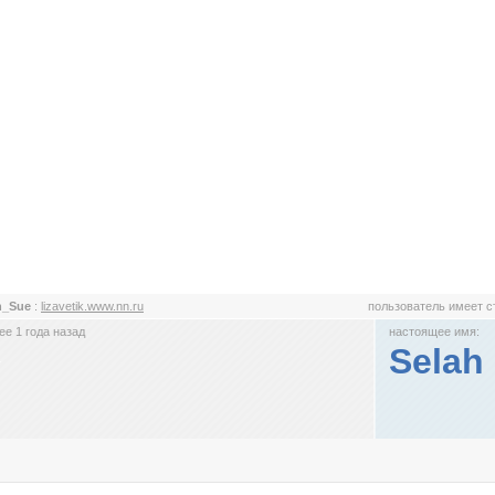
h_Sue
:
lizavetik.www.nn.ru
пользователь имеет 
е 1 года назад
настоящее имя:
Selah