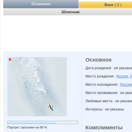
Основное
Блог
( 0 )
Шпионаж
Основное
Дата рождения : не указан
Место рождения :
Россия
,
Н
Место нахождения :
Россия
Место проживания : не ука
Любимые места : не указа
Интересы : не указаны
Комплименты
Портрет заполнен на 68 %