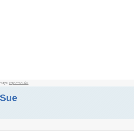
статус
«трастовый»
 Sue