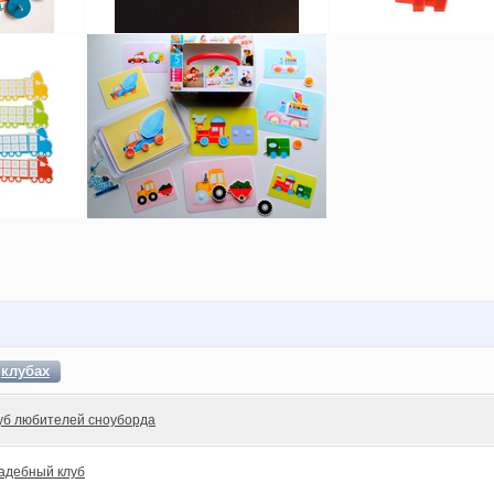
в
клубах
уб любителей сноуборда
адебный клуб