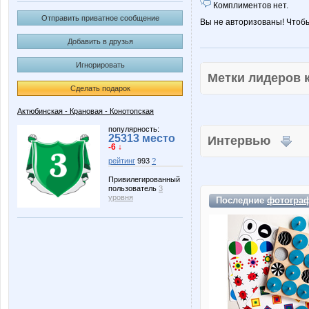
Комплиментов нет.
Отправить приватное сообщение
Вы не авторизованы! Чтоб
Добавить в друзья
Игнорировать
Метки лидеров
Сделать подарок
Актюбинская - Крановая - Конотопская
популярность:
25313 место
Интервью
-6 ↓
рейтинг
993
?
Привилегированный
пользователь
3
уровня
Последние
фотогра