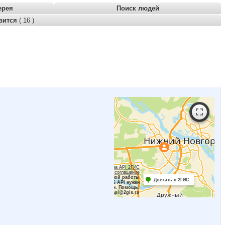
ерея
Поиск людей
вится
( 16 )
Работает на API 2ГИС
Лицензионное соглашение
Для корректной работы
Доехать с 2ГИС
Raster JS API нужен
ключ. Помощь:
api@2gis.ru